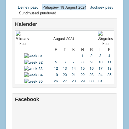
Eelnev päev
Pühapäev 18 August 2024
Jooksev päev
Jagatud kontor
Sündmused puuduvad
Kalender
August 2024
E
T
K
N
R
L
P
1
2
3
4
5
6
7
8
9
10
11
12
13
14
15
16
17
18
19
20
21
22
23
24
25
26
27
28
29
30
31
Facebook