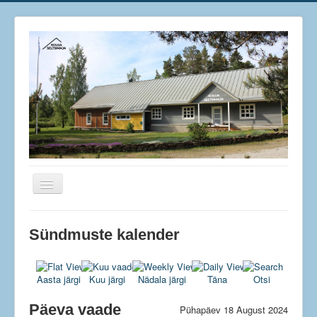
Näita/Peida
menüüd
Kolga Seltsimaja
Sündmuste kalender
Kinoklubi
Käsitööpesa
Aasta järgi
Kuu järgi
Nädala järgi
Täna
Otsi
Toiduklubi
Päeva vaade
Pühapäev 18 August 2024
Keraamika